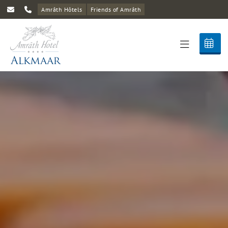
Amrâth Hôtels
Friends of Amrâth