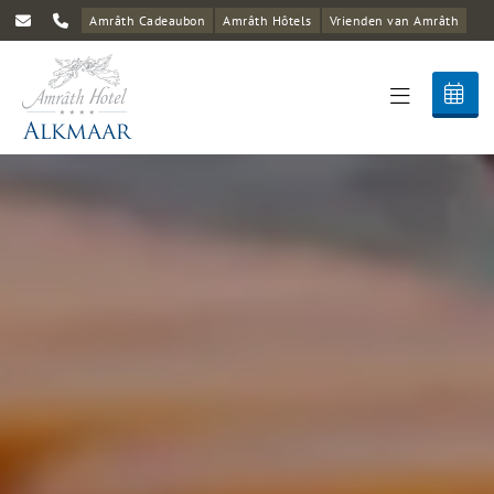
Amrâth Cadeaubon
Amrâth Hôtels
Vrienden van Amrâth