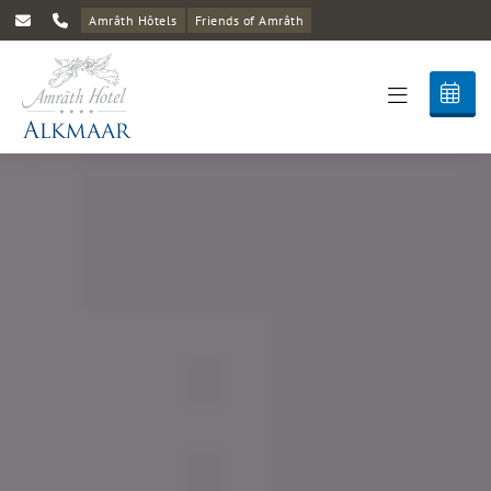
Amrâth Hôtels
Friends of Amrâth